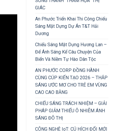
SỐNG THÀNH “THẢM HỌA” THỊ
GIÁC
An Phước Triển Khai Thi Công Chiếu
Sáng Mặt Dựng Dự Án T&T Hải
Dương
Chiếu Sáng Mặt Dựng Hương Lan –
Để Ánh Sáng Kể Câu Chuyện Của
Biển Và Niềm Tự Hào Dân Tộc
AN PHƯỚC CORP ĐỒNG HÀNH
CÙNG CÚP KIẾN TẠO 2026 – THẮP
SÁNG ƯỚC MƠ CHO TRẺ EM VÙNG
CAO CAO BẰNG
CHIẾU SÁNG TRÁCH NHIỆM – GIẢI
PHÁP GIẢM THIỂU Ô NHIỄM ÁNH
SÁNG ĐÔ THỊ
CÔNG NGHỆ IoT: CÚ HÍCH ĐỔI MỚI