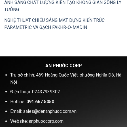
ÁNH SÁNG CHẤT LƯỢNG KIẾN TẠO KHÔNG GIAN SỐNG LÝ
TƯỞNG
NGHỆ THUẬT CHIẾU SÁNG MẶT DỰNG KIẾN TRÚC
PARAMETRIC VÀ GẠCH FAKHR-O-MADIN
AN PHƯỚC CORP
Trụ sở chính: 469 Hoàng Quốc Việt, phường Nghĩa Đô, Hà
Nội
Điện thoại: 02437939302
Hotline:
091.667.5050
Email: sales@denanphuoc.com.vn
Website: anphuoccorp.com