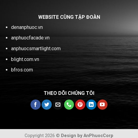
WEBSITE CÙNG TẬP ĐOÀN
denanphuoc.vn
anphuocfacade.vn
anphuocsmartlight.com
blight.com.vn
bfros.com
THEO DÕI CHÚNG TÔI
Copyright 2026 ©
Design by AnPhuocCorp