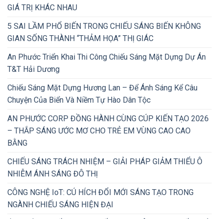
GIÁ TRỊ KHÁC NHAU
5 SAI LẦM PHỔ BIẾN TRONG CHIẾU SÁNG BIẾN KHÔNG
GIAN SỐNG THÀNH “THẢM HỌA” THỊ GIÁC
An Phước Triển Khai Thi Công Chiếu Sáng Mặt Dựng Dự Án
T&T Hải Dương
Chiếu Sáng Mặt Dựng Hương Lan – Để Ánh Sáng Kể Câu
Chuyện Của Biển Và Niềm Tự Hào Dân Tộc
AN PHƯỚC CORP ĐỒNG HÀNH CÙNG CÚP KIẾN TẠO 2026
– THẮP SÁNG ƯỚC MƠ CHO TRẺ EM VÙNG CAO CAO
BẰNG
CHIẾU SÁNG TRÁCH NHIỆM – GIẢI PHÁP GIẢM THIỂU Ô
NHIỄM ÁNH SÁNG ĐÔ THỊ
CÔNG NGHỆ IoT: CÚ HÍCH ĐỔI MỚI SÁNG TẠO TRONG
NGÀNH CHIẾU SÁNG HIỆN ĐẠI