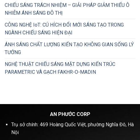
CHIẾU SÁNG TRÁCH NHIỆM – GIẢI PHÁP GIẢM THIỂU Ô
NHIỄM ÁNH SÁNG ĐÔ THỊ
CÔNG NGHỆ IoT: CÚ HÍCH ĐỔI MỚI SÁNG TẠO TRONG
NGÀNH CHIẾU SÁNG HIỆN ĐẠI
ÁNH SÁNG CHẤT LƯỢNG KIẾN TẠO KHÔNG GIAN SỐNG LÝ
TƯỞNG
NGHỆ THUẬT CHIẾU SÁNG MẶT DỰNG KIẾN TRÚC
PARAMETRIC VÀ GẠCH FAKHR-O-MADIN
AN PHƯỚC CORP
Trụ sở chính: 469 Hoàng Quốc Việt, phường Nghĩa Đô, Hà
Nội