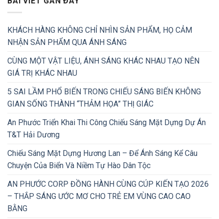
BÀI VIẾT GẦN ĐÂY
KHÁCH HÀNG KHÔNG CHỈ NHÌN SẢN PHẨM, HỌ CẢM
NHẬN SẢN PHẨM QUA ÁNH SÁNG
CÙNG MỘT VẬT LIỆU, ÁNH SÁNG KHÁC NHAU TẠO NÊN
GIÁ TRỊ KHÁC NHAU
5 SAI LẦM PHỔ BIẾN TRONG CHIẾU SÁNG BIẾN KHÔNG
GIAN SỐNG THÀNH “THẢM HỌA” THỊ GIÁC
An Phước Triển Khai Thi Công Chiếu Sáng Mặt Dựng Dự Án
T&T Hải Dương
Chiếu Sáng Mặt Dựng Hương Lan – Để Ánh Sáng Kể Câu
Chuyện Của Biển Và Niềm Tự Hào Dân Tộc
AN PHƯỚC CORP ĐỒNG HÀNH CÙNG CÚP KIẾN TẠO 2026
– THẮP SÁNG ƯỚC MƠ CHO TRẺ EM VÙNG CAO CAO
BẰNG