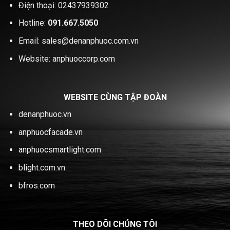
Điện thoại: 02437939302
Hotline:
091.667.5050
Email: sales@denanphuoc.com.vn
Website: anphuoccorp.com
WEBSITE CÙNG TẬP ĐOÀN
denanphuoc.vn
anphuocfacade.vn
anphuocsmartlight.com
blight.com.vn
bfros.com
THEO DÕI CHÚNG TÔI