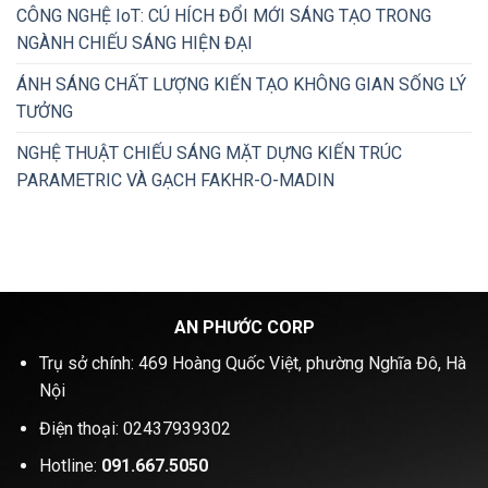
CÔNG NGHỆ IoT: CÚ HÍCH ĐỔI MỚI SÁNG TẠO TRONG
NGÀNH CHIẾU SÁNG HIỆN ĐẠI
ÁNH SÁNG CHẤT LƯỢNG KIẾN TẠO KHÔNG GIAN SỐNG LÝ
TƯỞNG
NGHỆ THUẬT CHIẾU SÁNG MẶT DỰNG KIẾN TRÚC
PARAMETRIC VÀ GẠCH FAKHR-O-MADIN
AN PHƯỚC CORP
Trụ sở chính: 469 Hoàng Quốc Việt, phường Nghĩa Đô, Hà
Nội
Điện thoại: 02437939302
Hotline:
091.667.5050