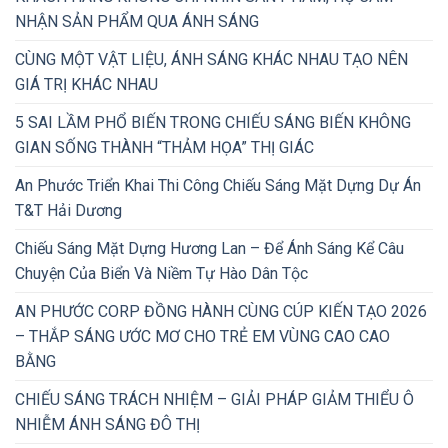
NHẬN SẢN PHẨM QUA ÁNH SÁNG
CÙNG MỘT VẬT LIỆU, ÁNH SÁNG KHÁC NHAU TẠO NÊN
GIÁ TRỊ KHÁC NHAU
5 SAI LẦM PHỔ BIẾN TRONG CHIẾU SÁNG BIẾN KHÔNG
GIAN SỐNG THÀNH “THẢM HỌA” THỊ GIÁC
An Phước Triển Khai Thi Công Chiếu Sáng Mặt Dựng Dự Án
T&T Hải Dương
Chiếu Sáng Mặt Dựng Hương Lan – Để Ánh Sáng Kể Câu
Chuyện Của Biển Và Niềm Tự Hào Dân Tộc
AN PHƯỚC CORP ĐỒNG HÀNH CÙNG CÚP KIẾN TẠO 2026
– THẮP SÁNG ƯỚC MƠ CHO TRẺ EM VÙNG CAO CAO
BẰNG
CHIẾU SÁNG TRÁCH NHIỆM – GIẢI PHÁP GIẢM THIỂU Ô
NHIỄM ÁNH SÁNG ĐÔ THỊ