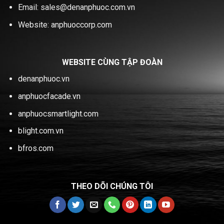
Email: sales@denanphuoc.com.vn
Website: anphuoccorp.com
WEBSITE CÙNG TẬP ĐOÀN
denanphuoc.vn
anphuocfacade.vn
anphuocsmartlight.com
blight.com.vn
bfros.com
THEO DÕI CHÚNG TÔI