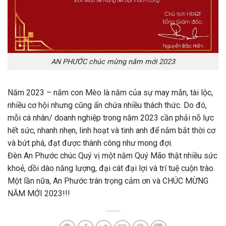
AN PHƯỚC chúc mừng năm mới 2023
Năm 2023 – năm con Mèo là năm của sự may mắn, tài lộc,
nhiều cơ hội nhưng cũng ẩn chứa nhiều thách thức. Do đó,
mỗi cá nhân/ doanh nghiệp trong năm 2023 cần phải nỗ lực
hết sức, nhanh nhẹn, linh hoạt và tinh anh để nắm bắt thời cơ
và bứt phá, đạt được thành công như mong đợi.
Đèn An Phước chúc Quý vị một năm Quý Mão thật nhiều sức
khoẻ, dồi dào năng lượng, đại cát đại lợi và trí tuệ cuộn trào.
Một lần nữa, An Phước trân trọng cảm ơn và CHÚC MỪNG
NĂM MỚI 2023!!!