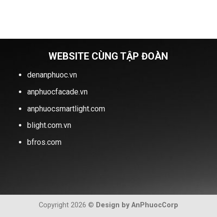
WEBSITE CÙNG TẬP ĐOÀN
denanphuoc.vn
anphuocfacade.vn
anphuocsmartlight.com
blight.com.vn
bfros.com
Copyright 2026 ©
Design by AnPhuocCorp