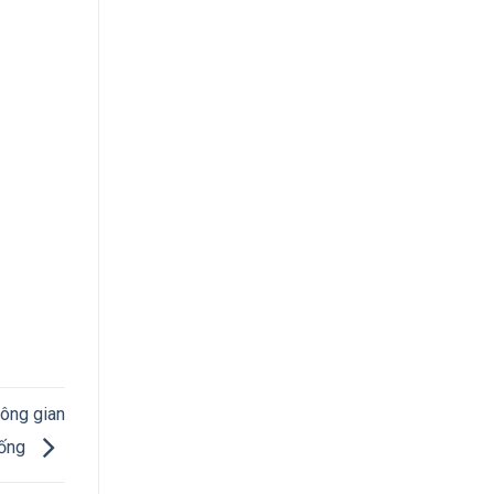
hông gian
ống