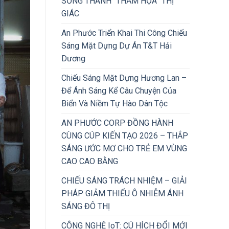
SỐNG THÀNH “THẢM HỌA” THỊ
GIÁC
An Phước Triển Khai Thi Công Chiếu
Sáng Mặt Dựng Dự Án T&T Hải
Dương
Chiếu Sáng Mặt Dựng Hương Lan –
Để Ánh Sáng Kể Câu Chuyện Của
Biển Và Niềm Tự Hào Dân Tộc
AN PHƯỚC CORP ĐỒNG HÀNH
CÙNG CÚP KIẾN TẠO 2026 – THẮP
SÁNG ƯỚC MƠ CHO TRẺ EM VÙNG
CAO CAO BẰNG
CHIẾU SÁNG TRÁCH NHIỆM – GIẢI
PHÁP GIẢM THIỂU Ô NHIỄM ÁNH
SÁNG ĐÔ THỊ
CÔNG NGHỆ IoT: CÚ HÍCH ĐỔI MỚI