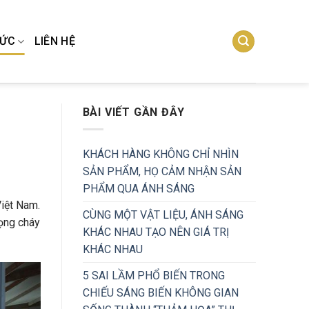
TỨC
LIÊN HỆ
BÀI VIẾT GẦN ĐÂY
KHÁCH HÀNG KHÔNG CHỈ NHÌN
SẢN PHẨM, HỌ CẢM NHẬN SẢN
PHẨM QUA ÁNH SÁNG
iệt Nam.
CÙNG MỘT VẬT LIỆU, ÁNH SÁNG
ọng cháy
KHÁC NHAU TẠO NÊN GIÁ TRỊ
KHÁC NHAU
5 SAI LẦM PHỔ BIẾN TRONG
CHIẾU SÁNG BIẾN KHÔNG GIAN