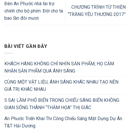
Đèn An Phước nhà tài trợ
CHƯƠNG TRÌNH TỪ THIỆN
chính cho bộ phim: Đời cho ta
“TRĂNG YÊU THƯƠNG 2017”
bao lần đôi mươi
BÀI VIẾT GẦN ĐÂY
KHÁCH HÀNG KHÔNG CHỈ NHÌN SẢN PHẨM, HỌ CẢM
NHẬN SẢN PHẨM QUA ÁNH SÁNG
CÙNG MỘT VẬT LIỆU, ÁNH SÁNG KHÁC NHAU TẠO NÊN
GIÁ TRỊ KHÁC NHAU
5 SAI LẦM PHỔ BIẾN TRONG CHIẾU SÁNG BIẾN KHÔNG
GIAN SỐNG THÀNH “THẢM HỌA” THỊ GIÁC
An Phước Triển Khai Thi Công Chiếu Sáng Mặt Dựng Dự Án
T&T Hải Dương