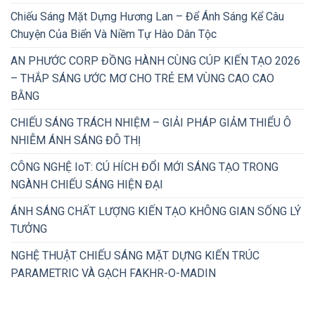
Chiếu Sáng Mặt Dựng Hương Lan – Để Ánh Sáng Kể Câu
Chuyện Của Biển Và Niềm Tự Hào Dân Tộc
AN PHƯỚC CORP ĐỒNG HÀNH CÙNG CÚP KIẾN TẠO 2026
– THẮP SÁNG ƯỚC MƠ CHO TRẺ EM VÙNG CAO CAO
BẰNG
CHIẾU SÁNG TRÁCH NHIỆM – GIẢI PHÁP GIẢM THIỂU Ô
NHIỄM ÁNH SÁNG ĐÔ THỊ
CÔNG NGHỆ IoT: CÚ HÍCH ĐỔI MỚI SÁNG TẠO TRONG
NGÀNH CHIẾU SÁNG HIỆN ĐẠI
ÁNH SÁNG CHẤT LƯỢNG KIẾN TẠO KHÔNG GIAN SỐNG LÝ
TƯỞNG
NGHỆ THUẬT CHIẾU SÁNG MẶT DỰNG KIẾN TRÚC
PARAMETRIC VÀ GẠCH FAKHR-O-MADIN