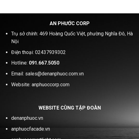
AN PHƯỚC CORP
Trụ sở chính: 469 Hoàng Quốc Việt, phường Nghĩa Đô, Hà
Nội
Điện thoại: 02437939302
Hotline:
091.667.5050
Email: sales@denanphuoc.com.vn
Website: anphuoccorp.com
WEBSITE CÙNG TẬP ĐOÀN
denanphuoc.vn
anphuocfacade.vn