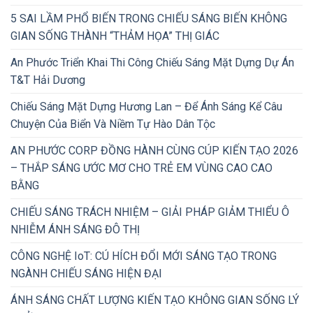
5 SAI LẦM PHỔ BIẾN TRONG CHIẾU SÁNG BIẾN KHÔNG
GIAN SỐNG THÀNH “THẢM HỌA” THỊ GIÁC
An Phước Triển Khai Thi Công Chiếu Sáng Mặt Dựng Dự Án
T&T Hải Dương
Chiếu Sáng Mặt Dựng Hương Lan – Để Ánh Sáng Kể Câu
Chuyện Của Biển Và Niềm Tự Hào Dân Tộc
AN PHƯỚC CORP ĐỒNG HÀNH CÙNG CÚP KIẾN TẠO 2026
– THẮP SÁNG ƯỚC MƠ CHO TRẺ EM VÙNG CAO CAO
BẰNG
CHIẾU SÁNG TRÁCH NHIỆM – GIẢI PHÁP GIẢM THIỂU Ô
NHIỄM ÁNH SÁNG ĐÔ THỊ
CÔNG NGHỆ IoT: CÚ HÍCH ĐỔI MỚI SÁNG TẠO TRONG
NGÀNH CHIẾU SÁNG HIỆN ĐẠI
ÁNH SÁNG CHẤT LƯỢNG KIẾN TẠO KHÔNG GIAN SỐNG LÝ