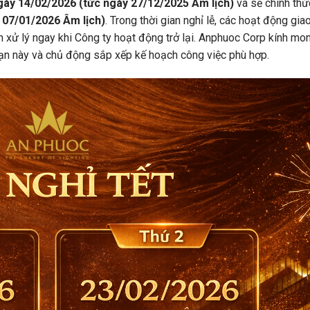
gày 14/02/2026 (tức ngày 27/12/2025 Âm lịch)
và sẽ chính thứ
 07/01/2026 Âm lịch)
. Trong thời gian nghỉ lễ, các hoạt động giao
n xử lý ngay khi Công ty hoạt động trở lại. Anphuoc Corp kính mo
ạn này và chủ động sắp xếp kế hoạch công việc phù hợp.