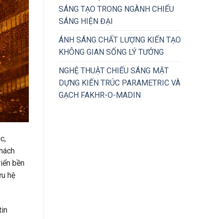
SÁNG TẠO TRONG NGÀNH CHIẾU
SÁNG HIỆN ĐẠI
ÁNH SÁNG CHẤT LƯỢNG KIẾN TẠO
KHÔNG GIAN SỐNG LÝ TƯỞNG
NGHỆ THUẬT CHIẾU SÁNG MẶT
DỰNG KIẾN TRÚC PARAMETRIC VÀ
GẠCH FAKHR-O-MADIN
c,
Khách
riển bền
ưu hệ
tin