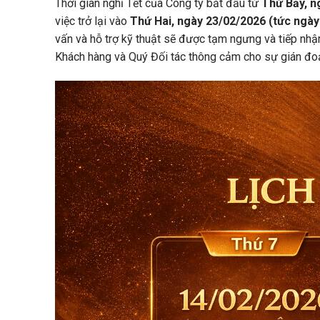
Thời gian nghỉ Tết của Công ty bắt đầu từ
Thứ Bảy, n
việc trở lại vào
Thứ Hai, ngày 23/02/2026 (tức ngày
vấn và hỗ trợ kỹ thuật sẽ được tạm ngưng và tiếp nhậ
Khách hàng và Quý Đối tác thông cảm cho sự gián đo