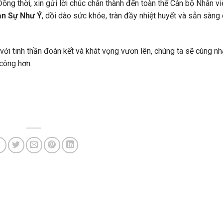
Đồng thời, xin gửi lời chúc chân thành đến toàn thể Cán bộ Nhân v
ạn Sự Như Ý
, dồi dào sức khỏe, tràn đầy nhiệt huyết và sẵn sàng 
với tinh thần đoàn kết và khát vọng vươn lên, chúng ta sẽ cùng nh
công hơn.