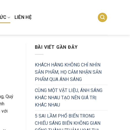
TỨC
LIÊN HỆ
BÀI VIẾT GẦN ĐÂY
C
KHÁCH HÀNG KHÔNG CHỈ NHÌN
SẢN PHẨM, HỌ CẢM NHẬN SẢN
PHẨM QUA ÁNH SÁNG
CÙNG MỘT VẬT LIỆU, ÁNH SÁNG
ng, Quý
KHÁC NHAU TẠO NÊN GIÁ TRỊ
ình
KHÁC NHAU
 với
5 SAI LẦM PHỔ BIẾN TRONG
CHIẾU SÁNG BIẾN KHÔNG GIAN