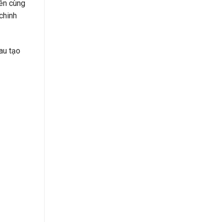
iên cùng
chinh
au tạo