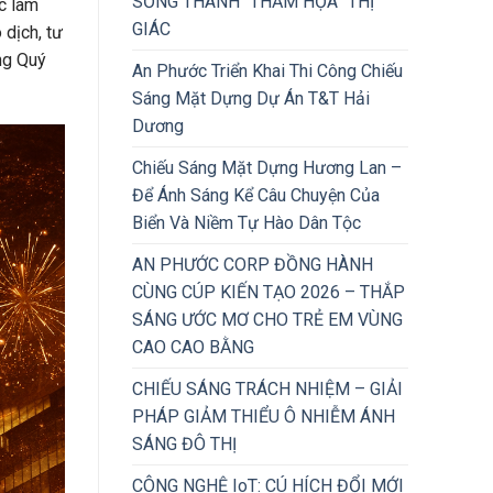
SỐNG THÀNH “THẢM HỌA” THỊ
c làm
GIÁC
 dịch, tư
ng Quý
An Phước Triển Khai Thi Công Chiếu
Sáng Mặt Dựng Dự Án T&T Hải
Dương
Chiếu Sáng Mặt Dựng Hương Lan –
Để Ánh Sáng Kể Câu Chuyện Của
Biển Và Niềm Tự Hào Dân Tộc
AN PHƯỚC CORP ĐỒNG HÀNH
CÙNG CÚP KIẾN TẠO 2026 – THẮP
SÁNG ƯỚC MƠ CHO TRẺ EM VÙNG
CAO CAO BẰNG
CHIẾU SÁNG TRÁCH NHIỆM – GIẢI
PHÁP GIẢM THIỂU Ô NHIỄM ÁNH
SÁNG ĐÔ THỊ
CÔNG NGHỆ IoT: CÚ HÍCH ĐỔI MỚI