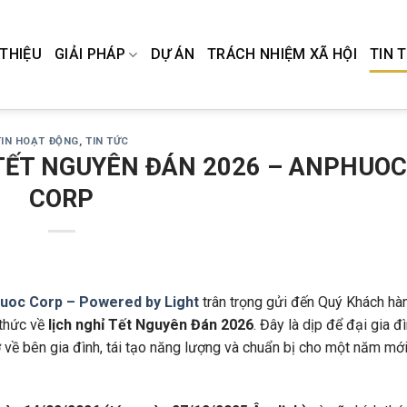
 THIỆU
GIẢI PHÁP
DỰ ÁN
TRÁCH NHIỆM XÃ HỘI
TIN 
TIN HOẠT ĐỘNG
,
TIN TỨC
TẾT NGUYÊN ĐÁN 2026 – ANPHUO
CORP
uoc Corp – Powered by Light
trân trọng gửi đến Quý Khách hà
 thức về
lịch nghỉ Tết Nguyên Đán 2026
. Đây là dịp để đại gia đ
 về bên gia đình, tái tạo năng lượng và chuẩn bị cho một năm mới