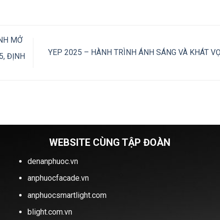
ÀNH MỞ
YEP 2025 – HÀNH TRÌNH ÁNH SÁNG VÀ KHÁT 
, ĐỊNH
WEBSITE CÙNG TẬP ĐOÀN
denanphuoc.vn
anphuocfacade.vn
anphuocsmartlight.com
blight.com.vn