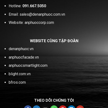
Hotline:
091.667.5050
Email: sales@denanphuoc.com.vn
Website: anphuoccorp.com
WEBSITE CÙNG TẬP ĐOÀN
denanphuoc.vn
anphuocfacade.vn
anphuocsmartlight.com
blight.com.vn
bfros.com
THEO DÕI CHÚNG TÔI