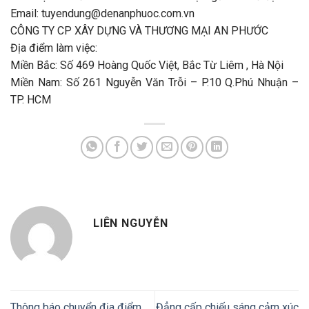
Email: tuyendung@denanphuoc.com.vn
CÔNG TY CP XÂY DỰNG VÀ THƯƠNG MẠI AN PHƯỚC
Địa điểm làm việc:
Miền Bắc: Số 469 Hoàng Quốc Việt, Bắc Từ Liêm , Hà Nội
Miền Nam: Số 261 Nguyễn Văn Trỗi – P.10 Q.Phú Nhuận –
TP. HCM
LIÊN NGUYỄN
Thông báo chuyển địa điểm
Đẳng cấp chiếu sáng cảm xúc