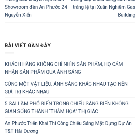
Showroom đèn An Phước 24
tráng lệ tại Xuân Nghiêm Gas
Nguyễn Xiển
Building
BÀI VIẾT GẦN ĐÂY
KHÁCH HÀNG KHÔNG CHỈ NHÌN SẢN PHẨM, HỌ CẢM
NHẬN SẢN PHẨM QUA ÁNH SÁNG
CÙNG MỘT VẬT LIỆU, ÁNH SÁNG KHÁC NHAU TẠO NÊN
GIÁ TRỊ KHÁC NHAU
5 SAI LẦM PHỔ BIẾN TRONG CHIẾU SÁNG BIẾN KHÔNG
GIAN SỐNG THÀNH “THẢM HỌA” THỊ GIÁC
An Phước Triển Khai Thi Công Chiếu Sáng Mặt Dựng Dự Án
T&T Hải Dương