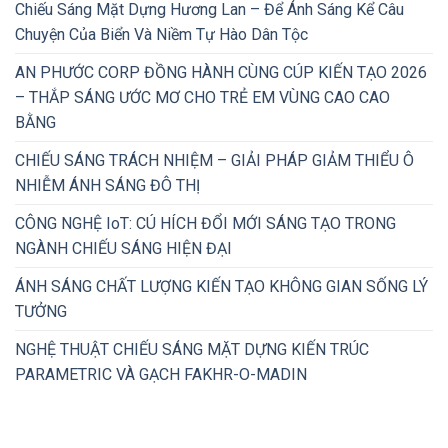
Chiếu Sáng Mặt Dựng Hương Lan – Để Ánh Sáng Kể Câu
Chuyện Của Biển Và Niềm Tự Hào Dân Tộc
AN PHƯỚC CORP ĐỒNG HÀNH CÙNG CÚP KIẾN TẠO 2026
– THẮP SÁNG ƯỚC MƠ CHO TRẺ EM VÙNG CAO CAO
BẰNG
CHIẾU SÁNG TRÁCH NHIỆM – GIẢI PHÁP GIẢM THIỂU Ô
NHIỄM ÁNH SÁNG ĐÔ THỊ
CÔNG NGHỆ IoT: CÚ HÍCH ĐỔI MỚI SÁNG TẠO TRONG
NGÀNH CHIẾU SÁNG HIỆN ĐẠI
ÁNH SÁNG CHẤT LƯỢNG KIẾN TẠO KHÔNG GIAN SỐNG LÝ
TƯỞNG
NGHỆ THUẬT CHIẾU SÁNG MẶT DỰNG KIẾN TRÚC
PARAMETRIC VÀ GẠCH FAKHR-O-MADIN