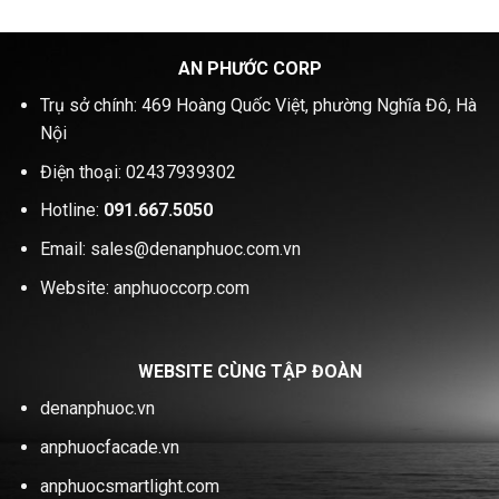
AN PHƯỚC CORP
Trụ sở chính: 469 Hoàng Quốc Việt, phường Nghĩa Đô, Hà
Nội
Điện thoại: 02437939302
Hotline:
091.667.5050
Email: sales@denanphuoc.com.vn
Website: anphuoccorp.com
WEBSITE CÙNG TẬP ĐOÀN
denanphuoc.vn
anphuocfacade.vn
anphuocsmartlight.com