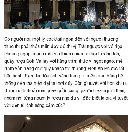
Có người nói, một ly cocktail ngon đến với người thưởng
thức thì phải thỏa mãn đầy đủ thi vị. Trái ngược với vẻ đẹp
choáng ngợp, mạnh mẽ của thiên nhiên tại hội trường lớn,
quầy rượu Golf Valley với hàng trăm thức vị ngọt ngào, mê
đắm vẫn đang chờ quý khách tới thưởng. Đèn An Phước rất
hân hạnh được lan tỏa ánh sáng trang trí mềm mại bằng hệ
thống đèn thả hiện đại tại nơi đây. Còn gì tuyệt vời hơn khi ta
được ngồi thoải mái quây quần cùng gia đình và người thân,
nhâm nhi từng ngụm ly rượu nhẹ đủ vị, đặc biệt là gia vị tuyệt
vời đến từ ánh sáng cảm xúc?