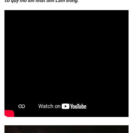
có quy mô lớn nhất tỉnh Lâm Đồng.