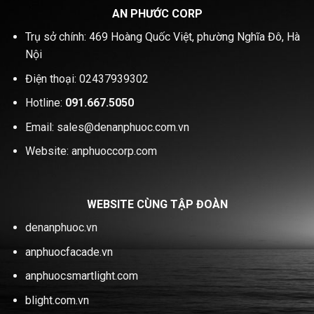
AN PHƯỚC CORP
Trụ sở chính: 469 Hoàng Quốc Việt, phường Nghĩa Đô, Hà
Nội
Điện thoại: 02437939302
Hotline:
091.667.5050
Email: sales@denanphuoc.com.vn
Website: anphuoccorp.com
WEBSITE CÙNG TẬP ĐOÀN
denanphuoc.vn
anphuocfacade.vn
anphuocsmartlight.com
blight.com.vn