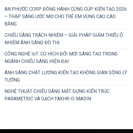
AN PHƯỚC CORP ĐỒNG HÀNH CÙNG CÚP KIẾN TẠO 2026
– THẮP SÁNG ƯỚC MƠ CHO TRẺ EM VÙNG CAO CAO
BẰNG
CHIẾU SÁNG TRÁCH NHIỆM – GIẢI PHÁP GIẢM THIỂU Ô
NHIỄM ÁNH SÁNG ĐÔ THỊ
CÔNG NGHỆ IoT: CÚ HÍCH ĐỔI MỚI SÁNG TẠO TRONG
NGÀNH CHIẾU SÁNG HIỆN ĐẠI
ÁNH SÁNG CHẤT LƯỢNG KIẾN TẠO KHÔNG GIAN SỐNG LÝ
TƯỞNG
NGHỆ THUẬT CHIẾU SÁNG MẶT DỰNG KIẾN TRÚC
PARAMETRIC VÀ GẠCH FAKHR-O-MADIN