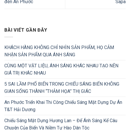
đèn An Phước
Sapa
BÀI VIẾT GẦN ĐÂY
KHÁCH HÀNG KHÔNG CHỈ NHÌN SẢN PHẨM, HỌ CẢM
NHẬN SẢN PHẨM QUA ÁNH SÁNG
CÙNG MỘT VẬT LIỆU, ÁNH SÁNG KHÁC NHAU TẠO NÊN
GIÁ TRỊ KHÁC NHAU
5 SAI LẦM PHỔ BIẾN TRONG CHIẾU SÁNG BIẾN KHÔNG
GIAN SỐNG THÀNH “THẢM HỌA” THỊ GIÁC
An Phước Triển Khai Thi Công Chiếu Sáng Mặt Dựng Dự Án
T&T Hải Dương
Chiếu Sáng Mặt Dựng Hương Lan – Để Ánh Sáng Kể Câu
Chuyện Của Biển Và Niềm Tự Hào Dân Tộc