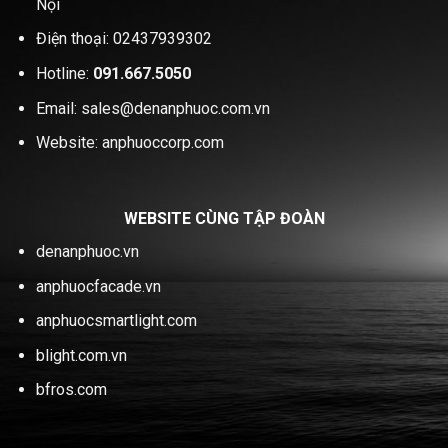
Nội
Điện thoại: 02437939302
Hotline:
091.667.5050
Email: sales@denanphuoc.com.vn
Website: anphuoccorp.com
WEBSITE CÙNG TẬP ĐOÀN
denanphuoc.vn
anphuocfacade.vn
anphuocsmartlight.com
blight.com.vn
bfros.com