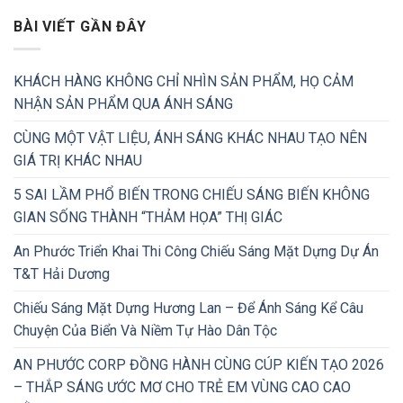
BÀI VIẾT GẦN ĐÂY
KHÁCH HÀNG KHÔNG CHỈ NHÌN SẢN PHẨM, HỌ CẢM
NHẬN SẢN PHẨM QUA ÁNH SÁNG
CÙNG MỘT VẬT LIỆU, ÁNH SÁNG KHÁC NHAU TẠO NÊN
GIÁ TRỊ KHÁC NHAU
5 SAI LẦM PHỔ BIẾN TRONG CHIẾU SÁNG BIẾN KHÔNG
GIAN SỐNG THÀNH “THẢM HỌA” THỊ GIÁC
An Phước Triển Khai Thi Công Chiếu Sáng Mặt Dựng Dự Án
T&T Hải Dương
Chiếu Sáng Mặt Dựng Hương Lan – Để Ánh Sáng Kể Câu
Chuyện Của Biển Và Niềm Tự Hào Dân Tộc
AN PHƯỚC CORP ĐỒNG HÀNH CÙNG CÚP KIẾN TẠO 2026
– THẮP SÁNG ƯỚC MƠ CHO TRẺ EM VÙNG CAO CAO