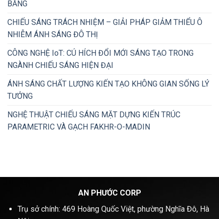
BẰNG
CHIẾU SÁNG TRÁCH NHIỆM – GIẢI PHÁP GIẢM THIỂU Ô
NHIỄM ÁNH SÁNG ĐÔ THỊ
CÔNG NGHỆ IoT: CÚ HÍCH ĐỔI MỚI SÁNG TẠO TRONG
NGÀNH CHIẾU SÁNG HIỆN ĐẠI
ÁNH SÁNG CHẤT LƯỢNG KIẾN TẠO KHÔNG GIAN SỐNG LÝ
TƯỞNG
NGHỆ THUẬT CHIẾU SÁNG MẶT DỰNG KIẾN TRÚC
PARAMETRIC VÀ GẠCH FAKHR-O-MADIN
AN PHƯỚC CORP
Trụ sở chính: 469 Hoàng Quốc Việt, phường Nghĩa Đô, Hà