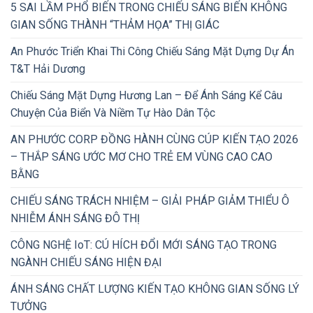
5 SAI LẦM PHỔ BIẾN TRONG CHIẾU SÁNG BIẾN KHÔNG
GIAN SỐNG THÀNH “THẢM HỌA” THỊ GIÁC
An Phước Triển Khai Thi Công Chiếu Sáng Mặt Dựng Dự Án
T&T Hải Dương
Chiếu Sáng Mặt Dựng Hương Lan – Để Ánh Sáng Kể Câu
Chuyện Của Biển Và Niềm Tự Hào Dân Tộc
AN PHƯỚC CORP ĐỒNG HÀNH CÙNG CÚP KIẾN TẠO 2026
– THẮP SÁNG ƯỚC MƠ CHO TRẺ EM VÙNG CAO CAO
BẰNG
CHIẾU SÁNG TRÁCH NHIỆM – GIẢI PHÁP GIẢM THIỂU Ô
NHIỄM ÁNH SÁNG ĐÔ THỊ
CÔNG NGHỆ IoT: CÚ HÍCH ĐỔI MỚI SÁNG TẠO TRONG
NGÀNH CHIẾU SÁNG HIỆN ĐẠI
ÁNH SÁNG CHẤT LƯỢNG KIẾN TẠO KHÔNG GIAN SỐNG LÝ
TƯỞNG